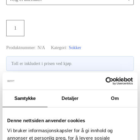
Sokker
Legg i handlekurv
i
alpakka
Produktnummer:
N/A
Kategori:
Sokker
/
Hvit
Toll er inkludert i prisen ved kjøp.
antall
Beskrivelse
Samtykke
Detaljer
Om
Tilleggsinformasjon
Denne nettsiden anvender cookies
Laget i Finland, som alle våre produkter, og på den eneste
Vi bruker informasjonskapsler for å gi innhold og
sokkefabrikken i Europa som bruker
NATIVA merinoull
.
annonser et personlig preg, for å levere sosiale