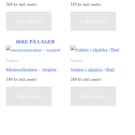
169
kr
119
kr
inkl. mødre
inkl. mødre
Dette
Dette
Velg alternativ
Velg alternativ
produktet
produktet
har
har
flere
flere
IKKE PÅ LAGER
varianter.
varianter.
Alternativene
Alternati
Sokker
Sokker
kan
kan
Merinoullsokker – Stripete
Sokker i alpakka / Rød
velges
velges
149
kr
269
kr
inkl. mødre
inkl. mødre
på
på
Dette
Dette
produktsiden
produktsi
Velg alternativ
Velg alternativ
produktet
produktet
har
har
flere
flere
varianter.
varianter.
Alternativene
Alternati