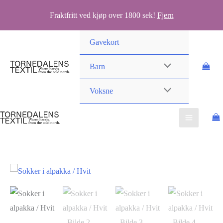
Fraktfritt ved kjøp over 1800 sek!
Fjern
Hopp
Gavekort
rett
til
Barn
innholdet
Voksne