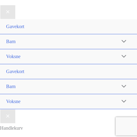
kan
kan
velges
velges
på
på
Gavekort
produktsiden
produktsi
Barn
Voksne
Gavekort
Barn
Voksne
Handlekurv