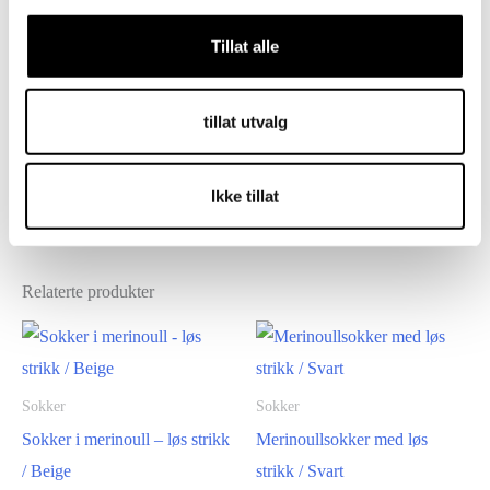
bruk lavest mulig sentrifugeringshastighet.
ikke bruk blekemiddel eller tøymykner.
Tillat alle
ikke kjøres i tørketrommel eller tørkeprogram.
Sokkene krymper i vask, strekk og stram dem til
tillat utvalg
sin opprinnelige størrelse etter vask.
Stopp sokkene om nødvendig.
Ikke tillat
Relaterte produkter
Sokker
Sokker
Sokker i merinoull – løs strikk
Merinoullsokker med løs
/ Beige
strikk / Svart