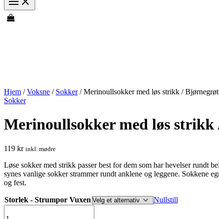
Hjem
/
Voksne
/
Sokker
/ Merinoullsokker med løs strikk / Bjørnegrøt
Sokker
Merinoullsokker med løs strikk 
119
kr
inkl. mødre
Løse sokker med strikk passer best for dem som har hevelser rundt be
synes vanlige sokker strammer rundt anklene og leggene. Sokkene egn
og fest.
Storlek - Strumpor Vuxen
Nullstill
Merinoullsokker
med