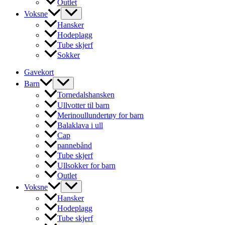
Outlet
Voksne
Hansker
Hodeplagg
Tube skjerf
Sokker
Gavekort
Barn
Tornedalshansken
Ullvotter til barn
Merinoullundertøy for barn
Balaklava i ull
Cap
pannebånd
Tube skjerf
Ullsokker for barn
Outlet
Voksne
Hansker
Hodeplagg
Tube skjerf