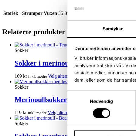
Storlek - Strumpor Vuxen
35-38, 36-38, 39-41, 39-42, 40-42, 43-4
Samtykke
Relaterte produkter
Denne nettsiden anvender c
Sokker
Vi bruker informasjonskapsler
Sokker i merinoull – Tennissokker / G
analysere trafikken vår. Vi 
sosiale medier, annonsering 
Dette
169
kr
Velg alternativ
inkl. mødre
dem, eller som de har samlet
produktet
har
Sokker
flere
Samtykkevalg
varianter.
Merinoullsokker med løs strikk / Svart
Nødvendig
Alternativene
kan
Dette
119
kr
Velg alternativ
inkl. mødre
velges
produktet
på
har
Sokker
produktsiden
flere
varianter.