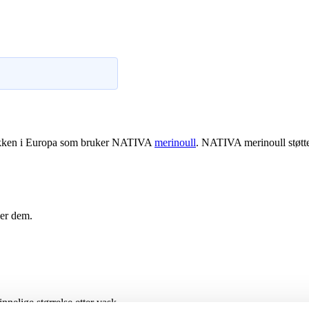
brikken i Europa som bruker NATIVA
merinoull
. NATIVA merinoull støtte
ker dem.
nelige størrelse etter vask.