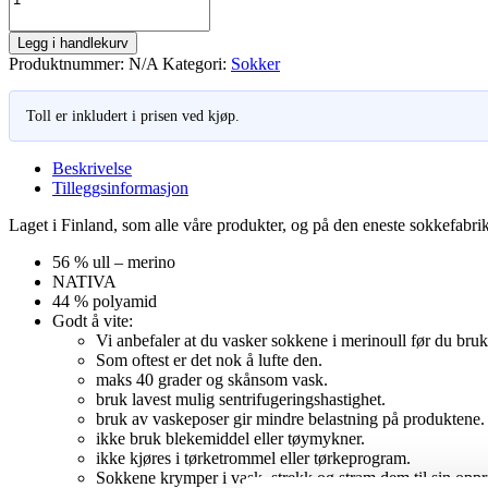
løs
strikk
Legg i handlekurv
/
Produktnummer:
N/A
Kategori:
Sokker
Bjørnegrøt
antall
Toll er inkludert i prisen ved kjøp.
Beskrivelse
Tilleggsinformasjon
Laget i Finland, som alle våre produkter, og på den eneste sokkefa
56 % ull – merino
NATIVA
44 % polyamid
Godt å vite:
Vi anbefaler at du vasker sokkene i merinoull før du bru
Som oftest er det nok å lufte den.
maks 40 grader og skånsom vask.
bruk lavest mulig sentrifugeringshastighet.
bruk av vaskeposer gir mindre belastning på produktene.
ikke bruk blekemiddel eller tøymykner.
ikke kjøres i tørketrommel eller tørkeprogram.
Sokkene krymper i vask, strekk og stram dem til sin opprin