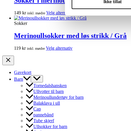
Sokker i merinoull – Bear March
Ikke tillat
Alternativene
kan
Dette
149
kr
Velg alternativ
inkl. mødre
velges
produktet
på
har
Sokker
produktsiden
flere
varianter.
Merinoullsokker med løs strikk / Grå
Alternativene
kan
Dette
119
kr
Velg alternativ
inkl. mødre
velges
produktet
på
har
produktsiden
flere
varianter.
Gavekort
Alternativene
Barn
kan
velges
Tornedalshansken
på
Ullvotter til barn
produktsiden
Merinoullundertøy for barn
Balaklava i ull
Cap
pannebånd
Tube skjerf
Ullsokker for barn