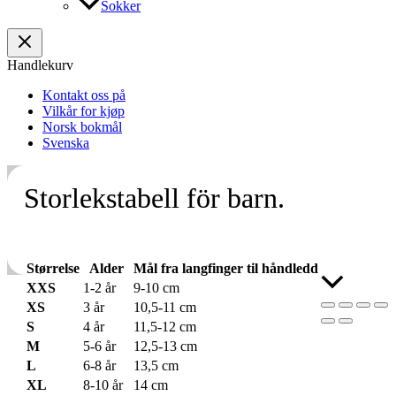
Sokker
Handlekurv
Kontakt oss på
Vilkår for kjøp
Norsk bokmål
Svenska
Storlekstabell för barn.
Størrelse
Alder
Mål fra langfinger til håndledd
Skroll
XXS
1-2 år
9-10 cm
til
XS
3 år
10,5-11 cm
toppen
S
4 år
11,5-12 cm
M
5-6 år
12,5-13 cm
L
6-8 år
13,5 cm
XL
8-10 år
14 cm