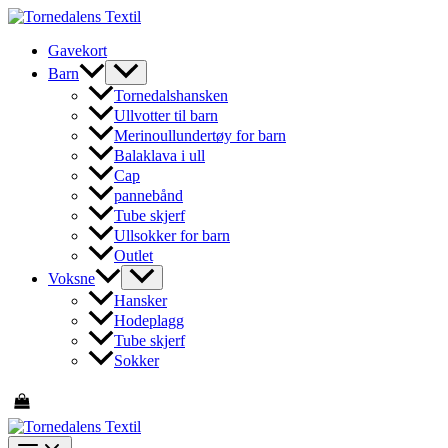
Hopp
rett
Gavekort
til
innholdet
Barn
Tornedalshansken
Ullvotter til barn
Merinoullundertøy for barn
Balaklava i ull
Cap
pannebånd
Tube skjerf
Ullsokker for barn
Outlet
Voksne
Hansker
Hodeplagg
Tube skjerf
Sokker