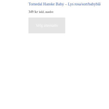
Tornedal Hanske Baby – Lys rosa/sort/babyblå
349
kr
inkl. mødre
Dette
Velg alternativ
produktet
har
flere
varianter.
vene
Alternativene
kan
velges
på
den
produktsiden