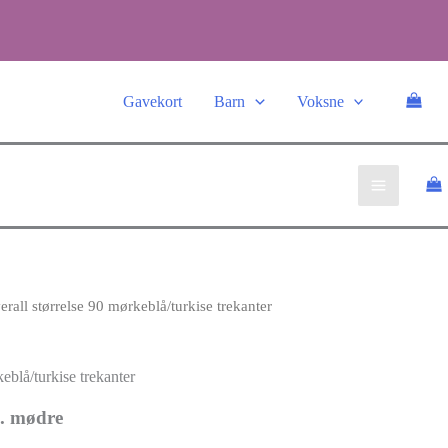
Gavekort
Barn
Voksne
erall størrelse 90 mørkeblå/turkise trekanter
keblå/turkise trekanter
ig
værende
l. mødre