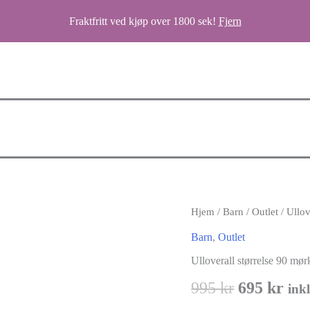
Fraktfritt ved kjøp over 1800 sek!
Fjern
Hjem
/
Barn
/
Outlet
/ Ullov
Barn
,
Outlet
Ulloverall størrelse 90 mør
Opprinnel
Nå
995
kr
695
kr
ink