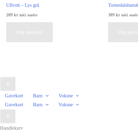
Ullvott – Lys grå
Tornedalshans
209
kr
389
kr
inkl. mødre
inkl. mødr
Dette
Velg alternativ
Velg altern
produktet
har
flere
varianter.
Alternativene
kan
velges
på
Gavekort
Barn
Voksne
produktsiden
Gavekort
Barn
Voksne
Handlekurv