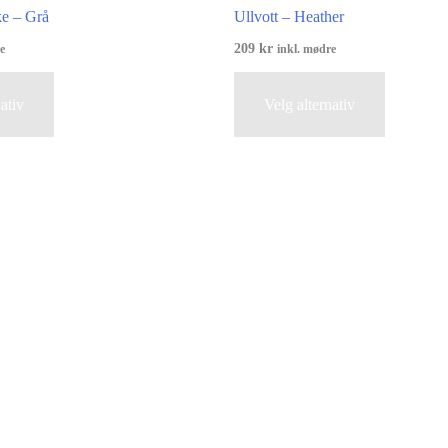
ke – Grå
Ullvott – Heather
209
kr
e
inkl. mødre
Dette
Dette
ativ
Velg alternativ
produktet
produktet
har
har
flere
flere
varianter.
varianter.
Alternativene
Alternati
kan
kan
velges
velges
på
på
produktsiden
produktsi