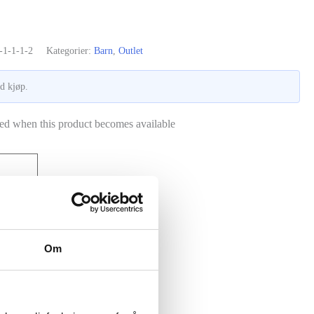
s
-1-1-1-2
Kategorier:
Barn
,
Outlet
 kr.
ed kjøp.
iled when this product becomes available
Om