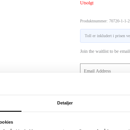
pris
pri
Utsolgt
var:
er:
Produktnummer:
70720-1-1-2
995 kr.
695
Toll er inkludert i prisen v
Join the waitlist to be ema
Enter
your
email
Join Waitlist
address
to
Detaljer
join
the
ookies
waitlist