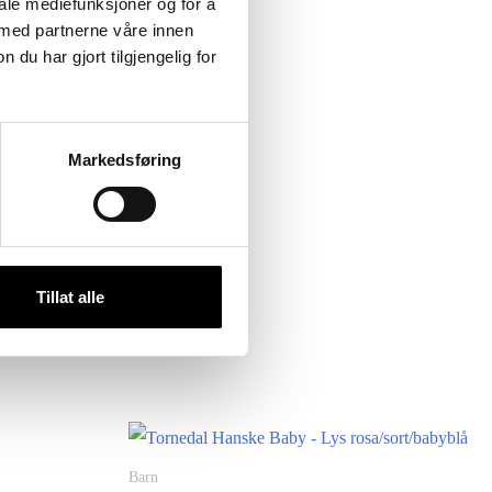
iale mediefunksjoner og for å
 med partnerne våre innen
lass til en bleie.
u har gjort tilgjengelig for
Markedsføring
Tillat alle
Barn