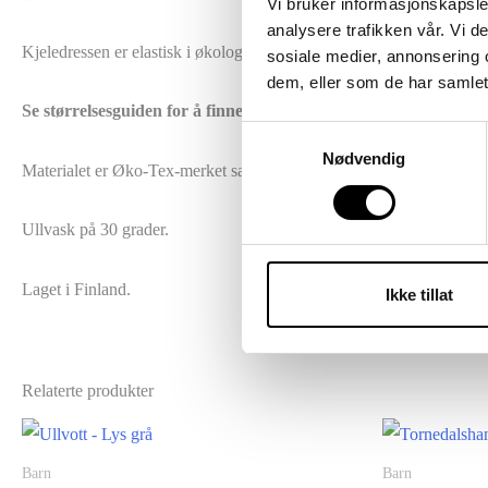
Vi bruker informasjonskapsler
analysere trafikken vår. Vi 
Kjeledressen er elastisk i økologisk bomull ved armer, ben og hals. På
sosiale medier, annonsering 
dem, eller som de har samlet
Se størrelsesguiden for å finne riktig størrelse.
Samtykkevalg
Nødvendig
Materialet er Øko-Tex-merket saueull.
Ullvask på 30 grader.
Laget i Finland.
Ikke tillat
Relaterte produkter
Barn
Barn