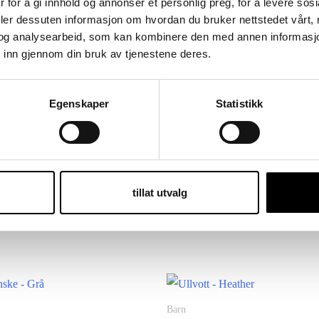
 for å gi innhold og annonser et personlig preg, for å levere sos
for
deler dessuten informasjon om hvordan du bruker nettstedet vårt,
this
 ryggen er det en løkke for oppheng. Opp til størrelse 90 er det ekstra p
og analysearbeid, som kan kombinere den med annen informasjon d
product
 inn gjennom din bruk av tjenestene deres.
Egenskaper
Statistikk
tillat utvalg
Barn