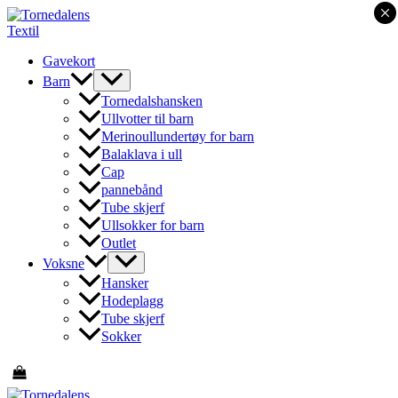
×
Hopp
rett
til
Gavekort
innholdet
Barn
Tornedalshansken
Ullvotter til barn
Merinoullundertøy for barn
Balaklava i ull
Cap
pannebånd
Tube skjerf
Ullsokker for barn
Outlet
Voksne
Hansker
Hodeplagg
Tube skjerf
Sokker