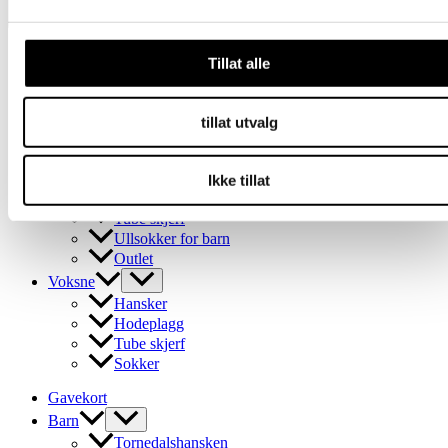
har
produktsiden
flere
varianter.
Gavekort
Alternativene
Tillat alle
Barn
kan
velges
Tornedalshansken
på
Ullvotter til barn
tillat utvalg
produktsiden
Merinoullundertøy for barn
Balaklava i ull
Cap
Ikke tillat
pannebånd
Tube skjerf
Ullsokker for barn
Outlet
Voksne
Hansker
Hodeplagg
Tube skjerf
Sokker
Gavekort
Barn
Tornedalshansken