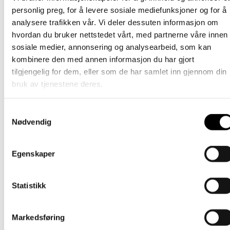
Tornedalshanske – Mørkegrønn
personlig preg, for å levere sosiale mediefunksjoner og for å
analysere trafikken vår. Vi deler dessuten informasjon om
Dette
389
kr
Velg alternativ
inkl. mødre
hvordan du bruker nettstedet vårt, med partnerne våre innen
produktet
sosiale medier, annonsering og analysearbeid, som kan
har
Barn
flere
kombinere den med annen informasjon du har gjort
varianter.
Tornedals hanske – Navy
tilgjengelig for dem, eller som de har samlet inn gjennom din
Alternativene
bruk av tjenestene deres.
kan
Dette
389
kr
Velg alternativ
inkl. mødre
velges
23% rabatt!
produktet
Ikke på lager
på
har
Barn
produktsiden
Samtykkevalg
flere
Nødvendig
varianter.
Tornedalshandske – Camouflage XXL
Alternativene
kan
Opprinnelig
Nåværende
Dette
389
kr
299
kr
Velg alternativ
Egenskaper
inkl. mødre
velges
pris
pris
produktet
på
var:
er:
har
Barn
produktsiden
389 kr.
299 kr.
flere
Statistikk
varianter.
Tornedalshanske – Grågrønn
Alternativene
kan
Dette
389
kr
Velg alternativ
inkl. mødre
velges
Markedsføring
produktet
på