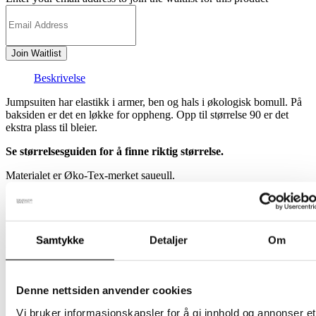
notification
Join Waitlist
Beskrivelse
Jumpsuiten har elastikk i armer, ben og hals i økologisk bomull. På
baksiden er det en løkke for oppheng. Opp til størrelse 90 er det
ekstra plass til bleier.
Se størrelsesguiden for å finne riktig størrelse.
Materialet er Øko-Tex-merket saueull.
Ullvask på 30 grader.
Laget i Finland.
Samtykke
Detaljer
Om
Relaterte produkter
Denne nettsiden anvender cookies
Barn
Vi bruker informasjonskapsler for å gi innhold og annonser et