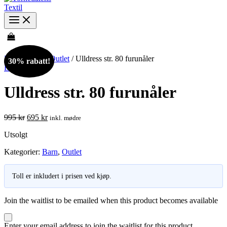
Hjem
/
Barn
/
Outlet
/ Ulldress str. 80 furunåler
30% rabatt!
Barn
,
Outlet
Ulldress str. 80 furunåler
Opprinnelig
Nåværende
995
kr
695
kr
inkl. mødre
pris
pris
Utsolgt
var:
er:
995 kr.
695 kr.
Kategorier:
Barn
,
Outlet
Toll er inkludert i prisen ved kjøp.
Join the waitlist to be emailed when this product becomes available
Dismiss
Enter your email address to join the waitlist for this product