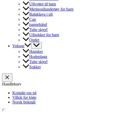
Ullvotter til barn
Merinoullundertøy for barn
Balaklava i ull
Cap
pannebånd
Tube skjerf
Ullsokker for barn
Outlet
Voksne
Hansker
Hodeplagg
Tube skjerf
Sokker
Handlekurv
Kontakt oss på
Vilkår for kjøp
Norsk bokmål