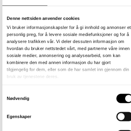
Størrelse
1 (1-2 år), 2 (2-5 år), 3 (5-8 år)
Denne nettsiden anvender cookies
Relaterte produkter
Vi bruker informasjonskapsler for å gi innhold og annonser et
personlig preg, for å levere sosiale mediefunksjoner og for å
analysere trafikken vår. Vi deler dessuten informasjon om
Barn
hvordan du bruker nettstedet vårt, med partnerne våre innen
sosiale medier, annonsering og analysearbeid, som kan
Innervante – Denim blå
kombinere den med annen informasjon du har gjort
tilgjengelig for dem, eller som de har samlet inn gjennom din
Dette
269
kr
Velg alternativ
inkl. mødre
produktet
bruk av tjenestene deres.
har
Barn
flere
varianter.
Innervante – Lys rosa
Samtykkevalg
Alternativene
Nødvendig
kan
Dette
269
kr
Velg alternativ
inkl. mødre
velges
produktet
på
har
Barn
Egenskaper
produktsiden
flere
varianter.
Innervante – Grå