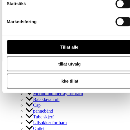
Alternativene
Statistikk
kan
Dette
269
kr
Velg alternativ
inkl. mødre
velges
produktet
på
har
Barn
Markedsføring
produktsiden
flere
varianter.
Hanske i ull – Svart
Alternativene
kan
Dette
209
kr
Velg alternativ
inkl. mødre
velges
Tillat alle
produktet
på
har
produktsiden
flere
tillat utvalg
varianter.
Gavekort
Alternativene
Barn
kan
Ikke tillat
velges
Tornedalshansken
på
Ullvotter til barn
produktsiden
Merinoullundertøy for barn
Balaklava i ull
Cap
pannebånd
Tube skjerf
Ullsokker for barn
Outlet