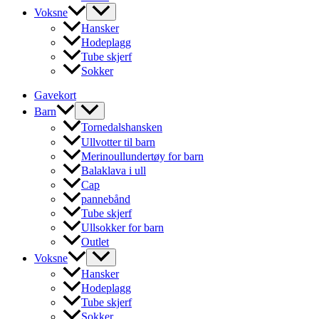
Voksne
Hansker
Hodeplagg
Tube skjerf
Sokker
Gavekort
Barn
Tornedalshansken
Ullvotter til barn
Merinoullundertøy for barn
Balaklava i ull
Cap
pannebånd
Tube skjerf
Ullsokker for barn
Outlet
Voksne
Hansker
Hodeplagg
Tube skjerf
Sokker