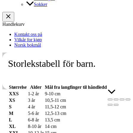
Sokker
Handlekurv
Kontakt oss på
Vilkår for kjøp
Norsk bokmål
Storlekstabell för barn.
Størrelse
Alder
Mål fra langfinger til håndledd
Skroll
XXS
1-2 år
9-10 cm
til
XS
3 år
10,5-11 cm
toppen
S
4 år
11,5-12 cm
M
5-6 år
12,5-13 cm
L
6-8 år
13,5 cm
XL
8-10 år
14 cm
XXL
10-12 år
15 cm