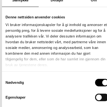
Samtykke
Detaljer
Om
Størrelse
1 (1-2 år), 2 (2-5 år), 3 (5-8 år)
Denne nettsiden anvender cookies
Vi bruker informasjonskapsler for å gi innhold og annonser et
Relaterte produkter
personlig preg, for å levere sosiale mediefunksjoner og for å
analysere trafikken vår. Vi deler dessuten informasjon om
Barn
hvordan du bruker nettstedet vårt, med partnerne våre innen
sosiale medier, annonsering og analysearbeid, som kan
Ullvott – Lavendel
kombinere den med annen informasjon du har gjort
tilgjengelig for dem, eller som de har samlet inn gjennom din
Dette
209
kr
Velg alternativ
inkl. mødre
bruk av tjenestene deres.
produktet
Ikke på lager
har
Barn
flere
Samtykkevalg
varianter.
Innervante – Ockra
Nødvendig
Alternativene
kan
Dette
269
kr
Velg alternativ
inkl. mødre
velges
produktet
på
Egenskaper
har
Barn
produktsiden
flere