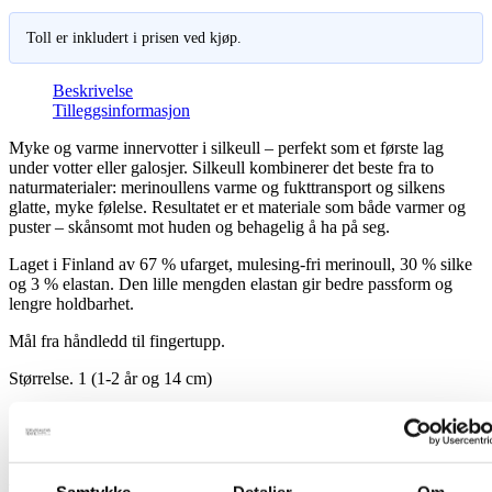
Toll er inkludert i prisen ved kjøp.
Beskrivelse
Tilleggsinformasjon
Myke og varme innervotter i silkeull – perfekt som et første lag
under votter eller galosjer. Silkeull kombinerer det beste fra to
naturmaterialer: merinoullens varme og fukttransport og silkens
glatte, myke følelse. Resultatet er et materiale som både varmer og
puster – skånsomt mot huden og behagelig å ha på seg.
Laget i Finland av 67 % ufarget, mulesing-fri merinoull, 30 % silke
og 3 % elastan. Den lille mengden elastan gir bedre passform og
lengre holdbarhet.
Mål fra håndledd til fingertupp.
Størrelse. 1 (1-2 år og 14 cm)
Størrelse. 2 (2-5 år og 14,5 cm)
Størrelse. 3 (5-8 år og 16,5 cm)
Vask i 30 graders ullvask og tørk i romtemperatur.