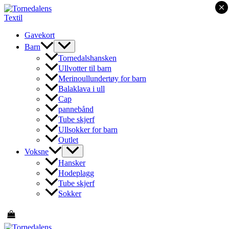
×
Hopp
rett
til
Gavekort
innholdet
Barn
Tornedalshansken
Ullvotter til barn
Merinoullundertøy for barn
Balaklava i ull
Cap
pannebånd
Tube skjerf
Ullsokker for barn
Outlet
Voksne
Hansker
Hodeplagg
Tube skjerf
Sokker