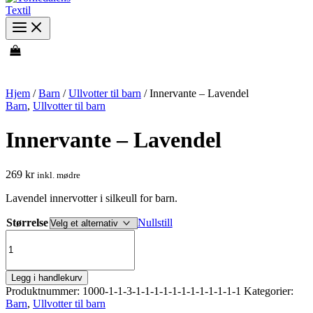
Hjem
/
Barn
/
Ullvotter til barn
/ Innervante – Lavendel
Barn
,
Ullvotter til barn
Innervante – Lavendel
269
kr
inkl. mødre
Lavendel innervotter i silkeull for barn.
Størrelse
Nullstill
Innervante
-
Lavendel
antall
Legg i handlekurv
Produktnummer:
1000-1-1-3-1-1-1-1-1-1-1-1-1-1-1-1
Kategorier:
Barn
,
Ullvotter til barn