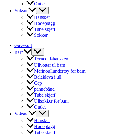
Outlet
Voksne
Hansker
Hodeplagg
Tube skjerf
Sokker
Gavekort
Barn
Tornedalshansken
Ullvotter til barn
Merinoullundertøy for barn
Balaklava i ull
Cap
pannebånd
Tube skjerf
Ullsokker for barn
Outlet
Voksne
Hansker
Hodeplagg
Tube skjerf