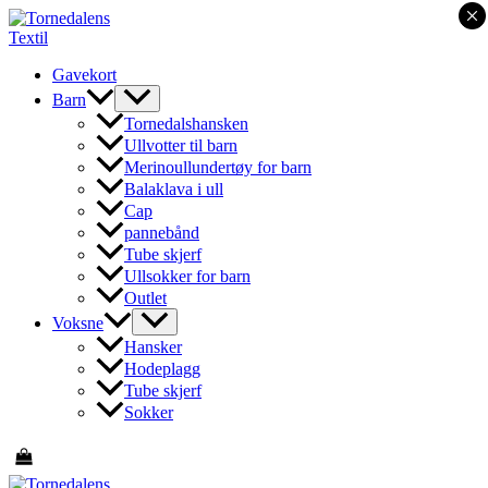
×
Hopp
rett
til
Gavekort
innholdet
Barn
Tornedalshansken
Ullvotter til barn
Merinoullundertøy for barn
Balaklava i ull
Cap
pannebånd
Tube skjerf
Ullsokker for barn
Outlet
Voksne
Hansker
Hodeplagg
Tube skjerf
Sokker