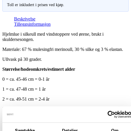
Toll er inkludert i prisen ved kjøp.
Beskrivelse
Tilleggsinformasjon
Hjelmlue i silkeull med vindstoppere ved ørene, brukt i
skuldersesongen.
Materiale: 67 % mulesingfri merinoull, 30 % silke og 3 % elastan.
Ullvask på 30 grader.
Størrelse/hodeomkrets/estimert alder
0 = ca. 45-46 cm = 0-1 år
1 = ca. 47-48 cm = 1 år
2 = ca. 49-51 cm = 2-4 år
3 = ca. 52-53 cm = 5-8 år
Laget i Finland, som alle våre produkter.
Samtykke
Detaljer
Om