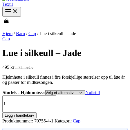
Hjem
/
Barn
/
Cap
/ Lue i silkeull – Jade
Cap
Lue i silkeull – Jade
495
kr
inkl. mødre
Hjelmhette i silkeull finnes i fire forskjellige størrelser opp til åtte år
og passer for midtsesongen.
Storlek - Hjälmmössa
Nullstill
Lue
i
silkeull
-
Legg i handlekurv
Jade
Produktnummer:
70755-4-1
Kategori:
Cap
antall