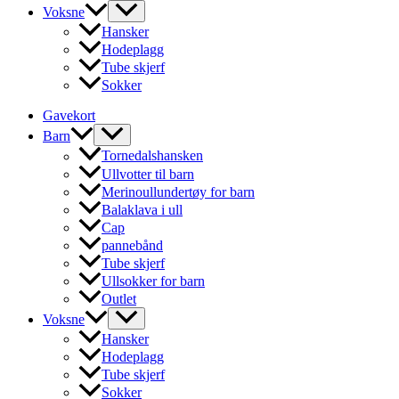
Voksne
Hansker
Hodeplagg
Tube skjerf
Sokker
Gavekort
Barn
Tornedalshansken
Ullvotter til barn
Merinoullundertøy for barn
Balaklava i ull
Cap
pannebånd
Tube skjerf
Ullsokker for barn
Outlet
Voksne
Hansker
Hodeplagg
Tube skjerf
Sokker