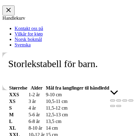
Handlekurv
Kontakt oss på
Vilkår for kjøp
Norsk bokmål
Svenska
Storlekstabell för barn.
Størrelse
Alder
Mål fra langfinger til håndledd
Skroll
XXS
1-2 år
9-10 cm
til
XS
3 år
10,5-11 cm
toppen
S
4 år
11,5-12 cm
M
5-6 år
12,5-13 cm
L
6-8 år
13,5 cm
XL
8-10 år
14 cm
XXL
10-12 år
15 cm