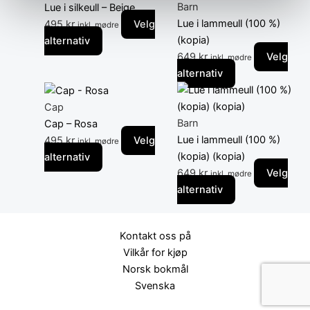
har
har
Barn
Lue i silkeull – Beige
flere
flere
Lue i lammeull (100 %)
495
kr
Velg
inkl. mødre
varianter.
varianter.
(kopia)
alternativ
Alternativene
Alternativene
649
kr
Velg
inkl. mødre
kan
kan
alternativ
velges
Dette
velges
Dette
på
produktet
på
produktet
Cap
produktsiden
har
produktsiden
har
Barn
Cap – Rosa
flere
flere
Lue i lammeull (100 %)
495
kr
Velg
inkl. mødre
varianter.
varianter.
(kopia) (kopia)
alternativ
Alternativene
Alternativene
649
kr
Velg
inkl. mødre
kan
kan
alternativ
velges
velges
på
på
Kontakt oss på
produktsiden
produktsiden
Vilkår for kjøp
Norsk bokmål
Svenska