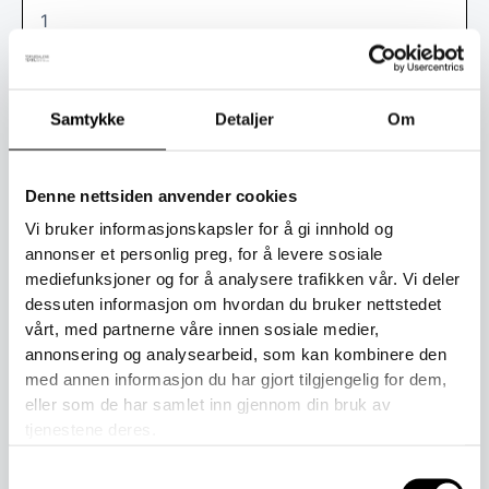
Legg i handlekurv
Produktnummer:
70766-4
Kategori:
Cap
Samtykke
Detaljer
Om
Toll er inkludert i prisen ved kjøp.
Denne nettsiden anvender cookies
Beskrivelse
Vi bruker informasjonskapsler for å gi innhold og
Tilleggsinformasjon
annonser et personlig preg, for å levere sosiale
mediefunksjoner og for å analysere trafikken vår. Vi deler
Hjelmlue for vintersesongen i merinoull med innerfôr i
dessuten informasjon om hvordan du bruker nettstedet
silkeull, vindstoppere ved ørene.
vårt, med partnerne våre innen sosiale medier,
annonsering og analysearbeid, som kan kombinere den
Materiale: 100 % mulesingfri merinoull, og fôret består av: 67
med annen informasjon du har gjort tilgjengelig for dem,
% mulesingfri merinoull, 30 % silke og 3 % elastan.
eller som de har samlet inn gjennom din bruk av
tjenestene deres.
Ullvask på 30 grader.
Samtykkevalg