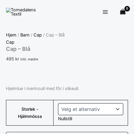
Cap
Hopp
-
rett
Blå
til
antall
innholdet
Hjem
/
Barn
/
Cap
/ Cap – Blå
Cap
Cap – Blå
495
kr
inkl. mødre
Hjelmlue i merinoull med fôr i silkeull.
Storlek -
Hjälmmössa
Nullstill