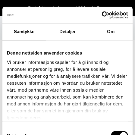
Hopp
Fraktfritt ved kjøp over 1800 sek!
Fjern
rett
til
innholdet
Samtykke
Detaljer
Om
Denne nettsiden anvender cookies
Vi bruker informasjonskapsler for å gi innhold og
IMG_9398
annonser et personlig preg, for å levere sosiale
mediefunksjoner og for å analysere trafikken vår. Vi deler
Av
danielvittikko
/
12. mars 2026
dessuten informasjon om hvordan du bruker nettstedet
vårt, med partnerne våre innen sosiale medier,
annonsering og analysearbeid, som kan kombinere den
med annen informasjon du har gjort tilgjengelig for dem,
eller som de har samlet inn gjennom din bruk av
tjenestene deres.
Samtykkevalg