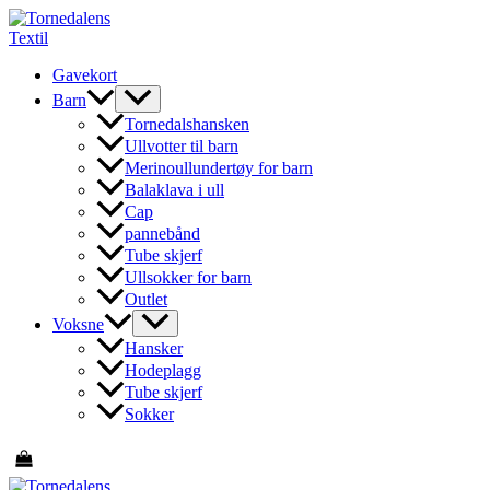
Hopp
rett
til
Gavekort
innholdet
Barn
Tornedalshansken
Ullvotter til barn
Merinoullundertøy for barn
Balaklava i ull
Cap
pannebånd
Tube skjerf
Ullsokker for barn
Outlet
Voksne
Hansker
Hodeplagg
Tube skjerf
Sokker