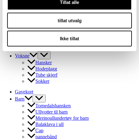
Tillat alle
Ullvotter til barn
Merinoullundertøy for barn
Balaklava i ull
tillat utvalg
Cap
pannebånd
Tube skjerf
Ikke tillat
Ullsokker for barn
Outlet
Voksne
Hansker
Hodeplagg
Tube skjerf
Sokker
Gavekort
Barn
Tornedalshansken
Ullvotter til barn
Merinoullundertøy for barn
Balaklava i ull
Cap
pannebånd