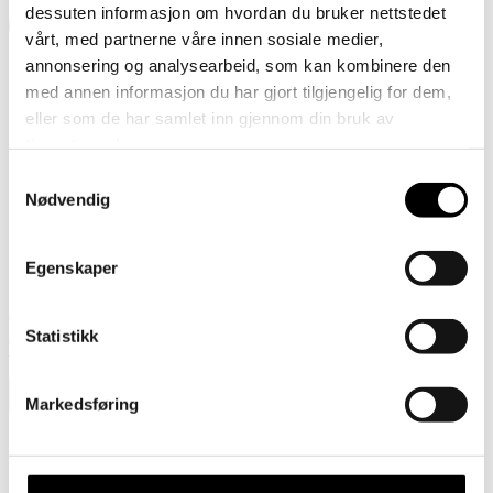
dessuten informasjon om hvordan du bruker nettstedet
vårt, med partnerne våre innen sosiale medier,
annonsering og analysearbeid, som kan kombinere den
med annen informasjon du har gjort tilgjengelig for dem,
eller som de har samlet inn gjennom din bruk av
tjenestene deres.
Samtykkevalg
Nødvendig
Egenskaper
Previous
Statistikk
Tornedalshandske – Lyseblå – Ekstra forsterket
Markedsføring
Gavekort
Barn
Tornedalshansken