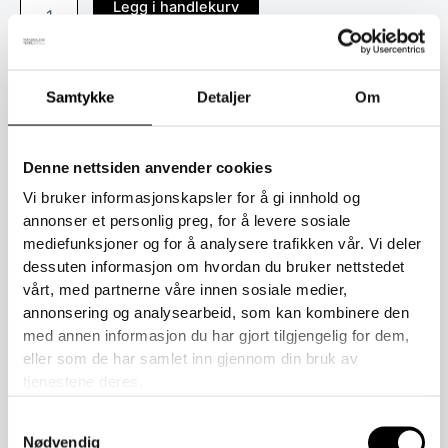
Legg i handlekurv
Produktnummer:
N/A
Kategori:
Sokker
Samtykke
Detaljer
Om
Toll er inkludert i prisen ved kjøp.
Denne nettsiden anvender cookies
Vi bruker informasjonskapsler for å gi innhold og
annonser et personlig preg, for å levere sosiale
Beskrivelse
mediefunksjoner og for å analysere trafikken vår. Vi deler
Tilleggsinformasjon
dessuten informasjon om hvordan du bruker nettstedet
vårt, med partnerne våre innen sosiale medier,
Laget i Finland, som alle våre produkter, og på den eneste
annonsering og analysearbeid, som kan kombinere den
sokkefabrikken i Europa som bruker NATIVA
merinoull
.
med annen informasjon du har gjort tilgjengelig for dem,
NATIVA merinoull støtter mennesker, dyr og natur.
eller som de har samlet inn gjennom din bruk av
tjenestene deres.
64 % ull – merino
Samtykkevalg
NATIVA
Nødvendig