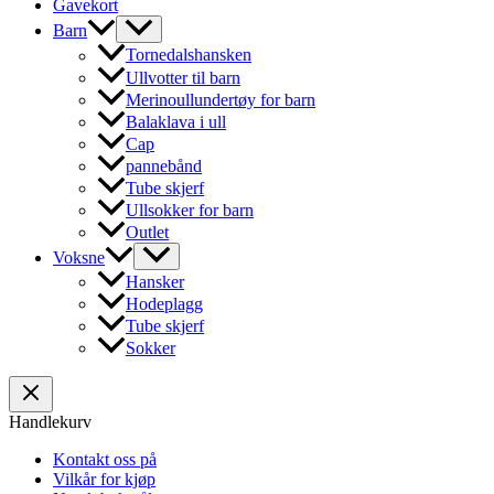
Gavekort
Barn
Tornedalshansken
Ullvotter til barn
Merinoullundertøy for barn
Balaklava i ull
Cap
pannebånd
Tube skjerf
Ullsokker for barn
Outlet
Voksne
Hansker
Hodeplagg
Tube skjerf
Sokker
Handlekurv
Kontakt oss på
Vilkår for kjøp