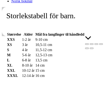
Norsk bokmål
Storlekstabell för barn.
Størrelse
Alder
Mål fra langfinger til håndledd
Skroll
XXS
1-2 år
9-10 cm
til
XS
3 år
10,5-11 cm
toppen
S
4 år
11,5-12 cm
M
5-6 år
12,5-13 cm
L
6-8 år
13,5 cm
XL
8-10 år
14 cm
XXL
10-12 år
15 cm
XXXL
12-14 år
16 cm