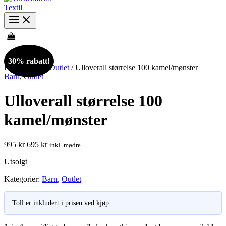
30% rabatt!
Hjem
/
Barn
/
Outlet
/ Ulloverall størrelse 100 kamel/mønster
Barn
,
Outlet
Ulloverall størrelse 100
kamel/mønster
Opprinnelig
Nåværende
995
kr
695
kr
inkl. mødre
pris
pris
Utsolgt
var:
er:
995 kr.
695 kr.
Kategorier:
Barn
,
Outlet
Toll er inkludert i prisen ved kjøp.