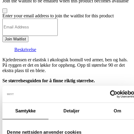
Join the waitlist to be emailed when this product becomes available
Dismiss
Enter your email address to join the waitlist for this product
notification
Join Waitlist
Beskrivelse
Kjeledressen er elastisk i økologisk bomull ved armer, ben og hals.
På ryggen er det en løkke for oppheng. Opp til størrelse 90 er det
ekstra plass til en bleie.
Se størrelsesguiden for å finne riktig størrelse.
Materialet er Øko-Tex-merket saueull.
Ullvask på 30 grader.
Samtykke
Detaljer
Om
Laget i Finland.
Relaterte produkter
Denne nettsiden anvender cookies