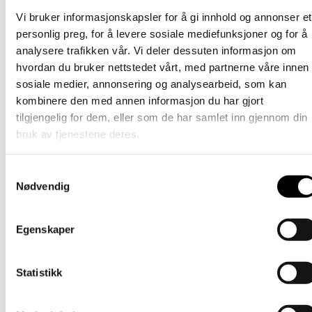
Vi bruker informasjonskapsler for å gi innhold og annonser et
Barn
personlig preg, for å levere sosiale mediefunksjoner og for å
Tornedalshanske – Mørkegrønn
analysere trafikken vår. Vi deler dessuten informasjon om
hvordan du bruker nettstedet vårt, med partnerne våre innen
Dette
389
kr
Velg alternativ
inkl. mødre
sosiale medier, annonsering og analysearbeid, som kan
produktet
kombinere den med annen informasjon du har gjort
har
Barn
flere
tilgjengelig for dem, eller som de har samlet inn gjennom din
varianter.
Hanske i ull – Grønn
bruk av tjenestene deres.
Alternativene
kan
Dette
209
kr
Velg alternativ
inkl. mødre
velges
Samtykkevalg
produktet
på
Nødvendig
har
Barn
produktsiden
flere
varianter.
Ullvott – Lys grå
Alternativene
Egenskaper
kan
Dette
209
kr
Velg alternativ
inkl. mødre
velges
produktet
på
har
Barn
Statistikk
produktsiden
flere
varianter.
Tornedals hanske – Oransje
Alternativene