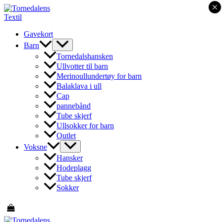
×
Hopp
rett
til
Gavekort
innholdet
Barn
Tornedalshansken
Ullvotter til barn
Merinoullundertøy for barn
Balaklava i ull
Cap
pannebånd
Tube skjerf
Ullsokker for barn
Outlet
Voksne
Hansker
Hodeplagg
Tube skjerf
Sokker