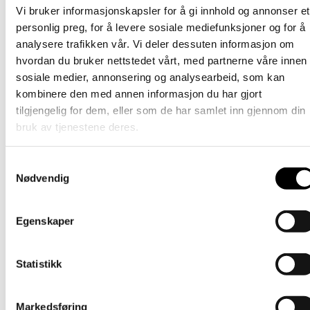
Barn
Vi bruker informasjonskapsler for å gi innhold og annonser et
personlig preg, for å levere sosiale mediefunksjoner og for å
Ullvotter – Rosa
analysere trafikken vår. Vi deler dessuten informasjon om
hvordan du bruker nettstedet vårt, med partnerne våre innen
Dette
209
kr
Velg alternativ
inkl. mødre
produktet
sosiale medier, annonsering og analysearbeid, som kan
har
Barn
kombinere den med annen informasjon du har gjort
flere
tilgjengelig for dem, eller som de har samlet inn gjennom din
varianter.
Tornedalshanske – Klar blå
Alternativene
bruk av tjenestene deres.
kan
Dette
389
kr
Velg alternativ
inkl. mødre
velges
produktet
på
Samtykkevalg
har
Barn
produktsiden
Nødvendig
flere
varianter.
Tornedalshanske – Grå
Alternativene
Egenskaper
kan
Dette
389
kr
Velg alternativ
inkl. mødre
velges
produktet
på
har
Barn
produktsiden
Statistikk
flere
varianter.
Tornedalshandske – Sand
Alternativene
kan
Markedsføring