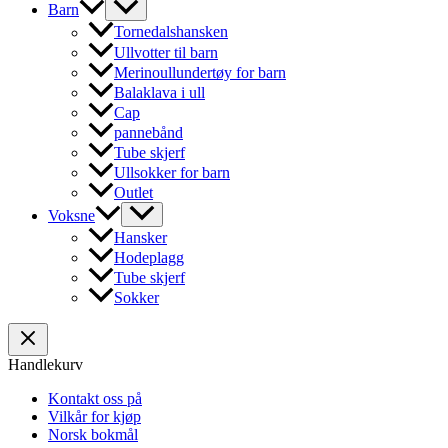
Barn
Tornedalshansken
Ullvotter til barn
Merinoullundertøy for barn
Balaklava i ull
Cap
pannebånd
Tube skjerf
Ullsokker for barn
Outlet
Voksne
Hansker
Hodeplagg
Tube skjerf
Sokker
Handlekurv
Kontakt oss på
Vilkår for kjøp
Norsk bokmål