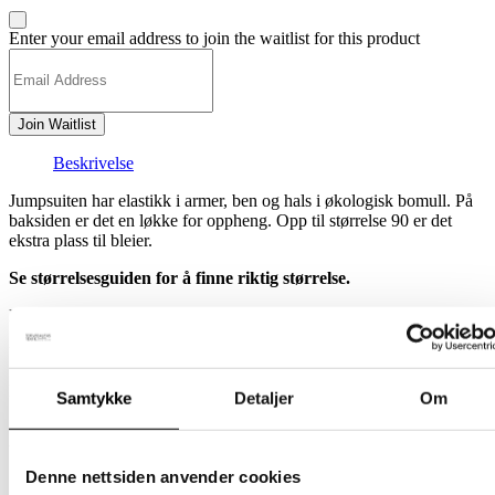
Dismiss
Enter your email address to join the waitlist for this product
notification
Join Waitlist
Beskrivelse
Jumpsuiten har elastikk i armer, ben og hals i økologisk bomull. På
baksiden er det en løkke for oppheng. Opp til størrelse 90 er det
ekstra plass til bleier.
Se størrelsesguiden for å finne riktig størrelse.
Materialet er Øko-Tex-merket saueull.
Ullvask på 30 grader.
Laget i Finland.
Samtykke
Detaljer
Om
Relaterte produkter
Denne nettsiden anvender cookies