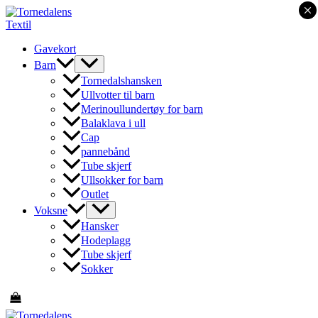
×
Hopp
rett
til
Gavekort
innholdet
Barn
Tornedalshansken
Ullvotter til barn
Merinoullundertøy for barn
Balaklava i ull
Cap
pannebånd
Tube skjerf
Ullsokker for barn
Outlet
Voksne
Hansker
Hodeplagg
Tube skjerf
Sokker