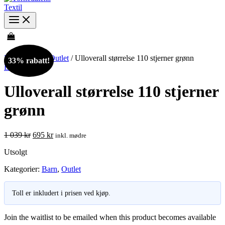
Hjem
/
Barn
/
Outlet
/ Ulloverall størrelse 110 stjerner grønn
33% rabatt!
Barn
,
Outlet
Ulloverall størrelse 110 stjerner
grønn
Opprinnelig
Nåværende
1 039
kr
695
kr
inkl. mødre
pris
pris
Utsolgt
var:
er:
1
695 kr.
Kategorier:
Barn
,
Outlet
039 kr.
Toll er inkludert i prisen ved kjøp.
Join the waitlist to be emailed when this product becomes available