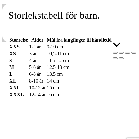
Storlekstabell för barn.
Størrelse
Alder
Mål fra langfinger til håndledd
Skroll
XXS
1-2 år
9-10 cm
til
XS
3 år
10,5-11 cm
toppen
S
4 år
11,5-12 cm
M
5-6 år
12,5-13 cm
L
6-8 år
13,5 cm
XL
8-10 år
14 cm
XXL
10-12 år
15 cm
XXXL
12-14 år
16 cm