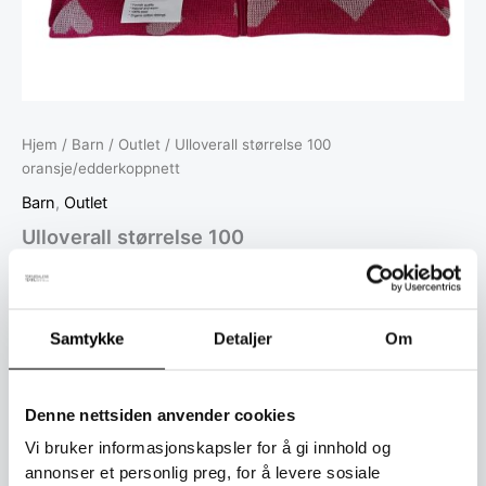
Hjem
/
Barn
/
Outlet
/ Ulloverall størrelse 100
oransje/edderkoppnett
Barn
,
Outlet
Ulloverall størrelse 100
oransje/edderkoppnett
995
kr
695
kr
inkl. mødre
Utsolgt
Samtykke
Detaljer
Om
Kategorier:
Barn
,
Outlet
Denne nettsiden anvender cookies
Vi bruker informasjonskapsler for å gi innhold og
Toll er inkludert i prisen ved kjøp.
annonser et personlig preg, for å levere sosiale