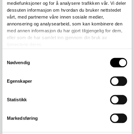
mediefunksjoner og for å analysere trafikken vår. Vi deler
Join the waitlist to be emailed when this product becomes
dessuten informasjon om hvordan du bruker nettstedet
available
vårt, med partnerne våre innen sosiale medier,
annonsering og analysearbeid, som kan kombinere den
Enter
med annen informasjon du har gjort tilgjengelig for dem,
your
eller som de har samlet inn gjennom din bruk av
email
address
tjenestene deres.
Join Waitlist
to
Samtykkevalg
join
Nødvendig
the
waitlist
for
Beskrivelse
this
Egenskaper
product
Kjeledressen er elastisk i økologisk bomull ved armer, ben
Statistikk
og hals. På ryggen er det en løkke for oppheng. Opp til
størrelse 90 er det ekstra plass til en bleie.
Markedsføring
Se størrelsesguiden for å finne riktig størrelse.