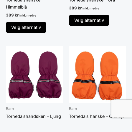
Himmelblå
389
kr
inkl. mødre
389
kr
inkl. mødre
Velg alternativ
Velg alternativ
Dette
Dette
produktet
produktet
har
har
flere
flere
varianter.
varianter.
Alternativene
Alternative
kan
kan
velges
velges
på
på
Barn
Barn
produktsiden
produktsid
Tornedalshandsken – Ljung
Tornedals hanske – Oransje
389
kr
389
kr
inkl. mødre
inkl. mødre