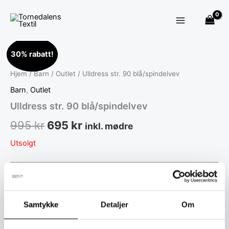
Hopp
rett
til
innholdet
Opprinnelig
Nåværende
30% rabatt!
pris
pris
Hjem
/
Barn
/
Outlet
/ Ulldress str. 90 blå/spindelvev
var:
er:
Barn
,
Outlet
995 kr.
695 kr.
Ulldress str. 90 blå/spindelvev
995
kr
695
kr
inkl. mødre
Utsolgt
Produktnummer:
70720-1-1-2-1
Kategorier:
Barn
,
Outlet
Toll er inkludert i prisen ved kjøp.
Samtykke
Detaljer
Om