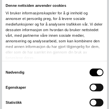
Denne nettsiden anvender cookies
Beskrivelse
Vi bruker informasjonskapsler for å gi innhold og
annonser et personlig preg, for å levere sosiale
Kjeledressen er elastisk i økologisk bomull ved armer, ben
mediefunksjoner og for å analysere trafikken vår. Vi deler
og hals. På ryggen er det en løkke for oppheng. Opp til
dessuten informasjon om hvordan du bruker nettstedet
størrelse 90 er det ekstra plass til en bleie.
vårt, med partnerne våre innen sosiale medier,
annonsering og analysearbeid, som kan kombinere den
Se størrelsesguiden for å finne riktig størrelse.
med annen informasjon du har gjort tilgjengelig for dem,
eller som de har samlet inn gjennom din bruk av
Materialet er Øko-Tex-merket saueull.
tjenestene deres.
Ullvask på 30 grader.
Samtykkevalg
Nødvendig
Laget i Finland.
Egenskaper
Relaterte produkter
Statistikk
Dette
Dette