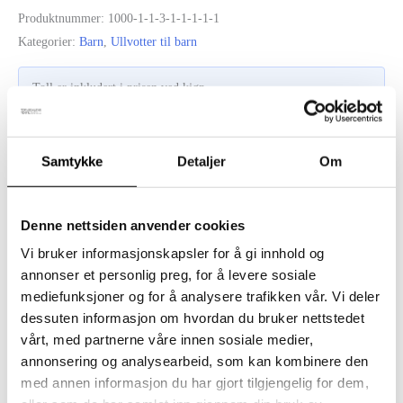
Svart
Produktnummer:
1000-1-1-3-1-1-1-1-1
antall
Kategorier:
Barn
,
Ullvotter til barn
Toll er inkludert i prisen ved kjøp.
Samtykke
Detaljer
Om
Beskrivelse
Denne nettsiden anvender cookies
Tilleggsinformasjon
Vi bruker informasjonskapsler for å gi innhold og
Myke og varme innervotter i silkeull – perfekt som et første lag
annonser et personlig preg, for å levere sosiale
mediefunksjoner og for å analysere trafikken vår. Vi deler
under votter eller galosjer. Silkeull kombinerer det beste fra to
dessuten informasjon om hvordan du bruker nettstedet
naturmaterialer: merinoullens varme og fukttransport og silkens
vårt, med partnerne våre innen sosiale medier,
glatte, myke følelse. Resultatet er et materiale som både varmer
annonsering og analysearbeid, som kan kombinere den
og puster – skånsomt mot huden og behagelig å ha på seg.
med annen informasjon du har gjort tilgjengelig for dem,