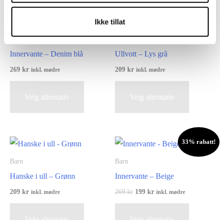
Relaterte produkter
Ikke tillat
Barn
Barn
Innervante – Denim blå
Ullvott – Lys grå
269
kr
209
kr
inkl. mødre
inkl. mødre
Dette
Dette
Velg alternativ
Velg alternativ
produktet
produktet
har
har
flere
flere
varianter.
varianter.
33% rabatt!
Alternativene
Alternati
Barn
Barn
kan
kan
Hanske i ull – Grønn
Innervante – Beige
velges
velges
Opprinnelig
Nåværende
209
kr
269
kr
199
kr
inkl. mødre
inkl. mødre
på
på
pris
pris
Dette
Dette
var:
er:
produktsiden
produktsi
269 kr.
199 kr.
Velg alternativ
Velg alternativ