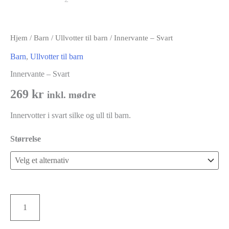
Hjem
/
Barn
/
Ullvotter til barn
/ Innervante – Svart
Barn
,
Ullvotter til barn
Innervante – Svart
269
kr
inkl. mødre
Innervotter i svart silke og ull til barn.
Størrelse
Innervante
Legg i handlekurv
-