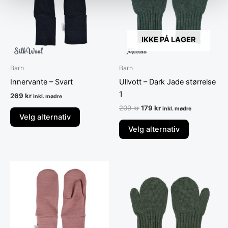
flere
flere
varianter.
varianter.
Alternativene
Alternative
kan
kan
IKKE PÅ LAGER
velges
velges
på
på
Barn
Barn
produktsiden
produktsid
Innervante – Svart
Ullvott – Dark Jade størrelse
1
269
kr
inkl. mødre
209
kr
179
kr
inkl. mødre
Velg alternativ
Velg alternativ
Dette
Dette
produktet
produktet
har
har
flere
flere
varianter.
varianter.
Alternativene
Alternative