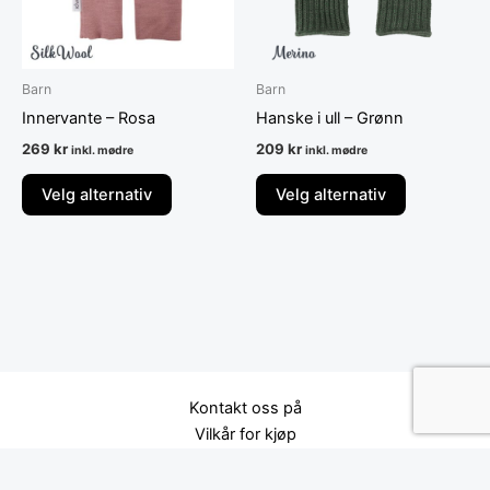
kan
kan
velges
velges
på
på
Barn
Barn
produktsiden
produktsid
Innervante – Rosa
Hanske i ull – Grønn
269
kr
209
kr
inkl. mødre
inkl. mødre
Velg alternativ
Velg alternativ
Kontakt oss på
Vilkår for kjøp
Norsk bokmål