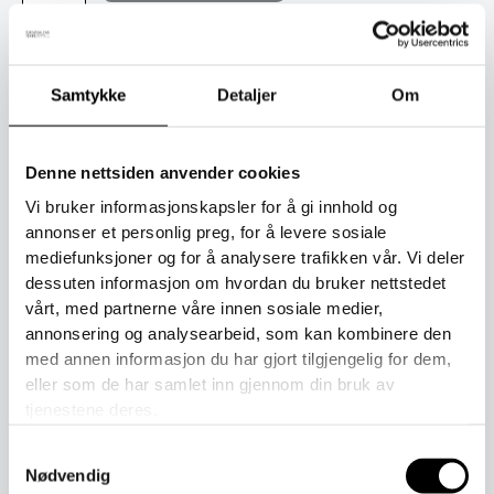
Produktnummer:
1000-1-1-3-1-1-1-1-1-1-1-1-1-1
Kategorier:
Barn
,
Outlet
,
Ullvotter til barn
Samtykke
Detaljer
Om
Toll er inkludert i prisen ved kjøp.
Denne nettsiden anvender cookies
Vi bruker informasjonskapsler for å gi innhold og
annonser et personlig preg, for å levere sosiale
Beskrivelse
mediefunksjoner og for å analysere trafikken vår. Vi deler
dessuten informasjon om hvordan du bruker nettstedet
Tilleggsinformasjon
vårt, med partnerne våre innen sosiale medier,
annonsering og analysearbeid, som kan kombinere den
Herlige innervotter i silkeull, perfekte som første lag i votter
med annen informasjon du har gjort tilgjengelig for dem,
eller galosjer. Silkeull er en blanding av silke og merinoull
eller som de har samlet inn gjennom din bruk av
som gjør dem varme og pustende. Silkeull er også et glatt
tjenestene deres.
og mykt materiale.
Samtykkevalg
Laget i Finland av 67 % ufarget, mulesingfri merinoull, 30 %
Nødvendig