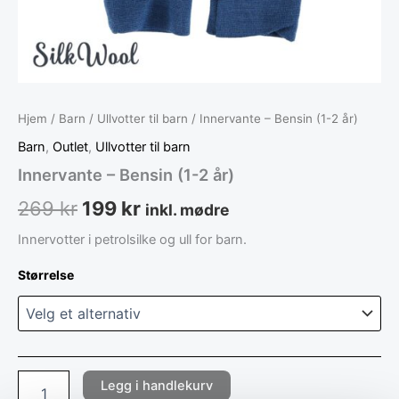
Hjem
/
Barn
/
Ullvotter til barn
/ Innervante – Bensin (1-2 år)
Barn
,
Outlet
,
Ullvotter til barn
Innervante – Bensin (1-2 år)
269
kr
199
kr
inkl. mødre
Innervotter i petrolsilke og ull for barn.
Størrelse
Legg i handlekurv