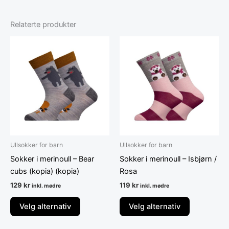
Relaterte produkter
Dette
Dette
produktet
produktet
har
har
flere
flere
varianter.
varianter.
Alternativene
Alternative
kan
kan
velges
velges
på
på
Ullsokker for barn
Ullsokker for barn
produktsiden
produktsid
Sokker i merinoull – Bear
Sokker i merinoull – Isbjørn /
cubs (kopia) (kopia)
Rosa
129
kr
119
kr
inkl. mødre
inkl. mødre
Velg alternativ
Velg alternativ