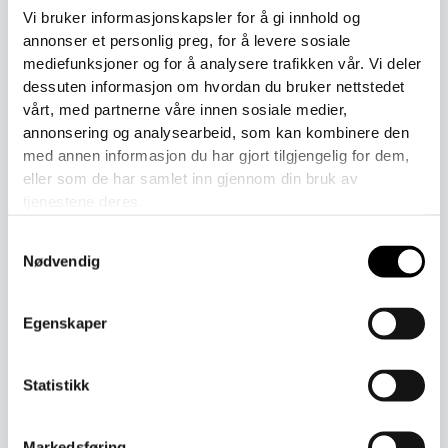
Legg i handlekurv
Vi bruker informasjonskapsler for å gi innhold og
annonser et personlig preg, for å levere sosiale
mediefunksjoner og for å analysere trafikken vår. Vi deler
Produktnummer:
N/A
Kategori:
Ullsokker for barn
dessuten informasjon om hvordan du bruker nettstedet
vårt, med partnerne våre innen sosiale medier,
Toll er inkludert i prisen ved kjøp.
annonsering og analysearbeid, som kan kombinere den
med annen informasjon du har gjort tilgjengelig for dem,
eller som de har samlet inn gjennom din bruk av
tjenestene deres.
Beskrivelse
Samtykkevalg
Nødvendig
Tilleggsinformasjon
Laget i Finland, som alle våre produkter, og på den eneste
Egenskaper
sokkefabrikken i Europa som bruker NATIVA
merinoull
.
NATIVA merinoull støtter mennesker, dyr og natur.
Statistikk
56 % ull – merino
NATIVA
Markedsføring