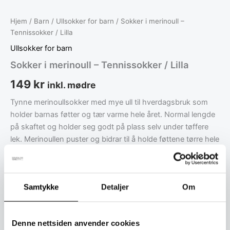
Hjem
/
Barn
/
Ullsokker for barn
/ Sokker i merinoull –
Tennissokker / Lilla
Ullsokker for barn
Sokker i merinoull – Tennissokker / Lilla
149
kr
inkl. mødre
Tynne merinoullsokker med mye ull til hverdagsbruk som
holder barnas føtter og tær varme hele året. Normal lengde
på skaftet og holder seg godt på plass selv under tøffere
lek. Merinoullen puster og bidrar til å holde føttene tørre hele
dagen.
Storlek - Strumpor
Samtykke
Detaljer
Om
Denne nettsiden anvender cookies