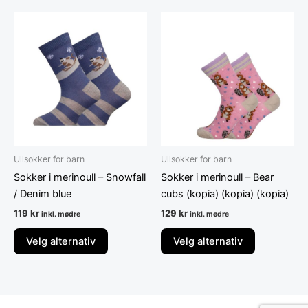
Dette
Dette
produktet
produktet
har
har
flere
flere
varianter.
varianter.
Alternativene
Alternative
kan
kan
velges
velges
på
på
Ullsokker for barn
Ullsokker for barn
produktsiden
produktsid
Sokker i merinoull – Snowfall
Sokker i merinoull – Bear
/ Denim blue
cubs (kopia) (kopia) (kopia)
119
kr
129
kr
inkl. mødre
inkl. mødre
Velg alternativ
Velg alternativ