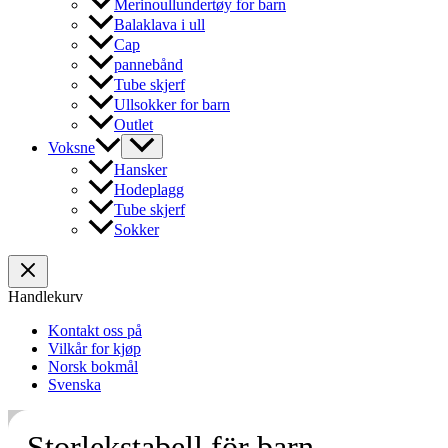
Merinoullundertøy for barn
Balaklava i ull
Cap
pannebånd
Tube skjerf
Ullsokker for barn
Outlet
Voksne
Hansker
Hodeplagg
Tube skjerf
Sokker
Handlekurv
Kontakt oss på
Vilkår for kjøp
Norsk bokmål
Svenska
Storlekstabell för barn.