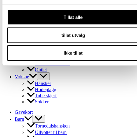
varianter.
Gavekort
Alternativene
Barn
kan
Tillat alle
velges
Tornedalshansken
på
Ullvotter til barn
produktsiden
Merinoullundertøy for barn
tillat utvalg
Balaklava i ull
Cap
pannebånd
Ikke tillat
Tube skjerf
Ullsokker for barn
Outlet
Voksne
Hansker
Hodeplagg
Tube skjerf
Sokker
Gavekort
Barn
Tornedalshansken
Ullvotter til barn