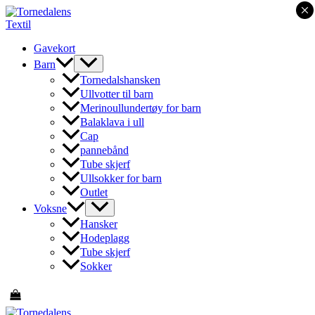
×
Hopp
rett
til
Gavekort
innholdet
Barn
Tornedalshansken
Ullvotter til barn
Merinoullundertøy for barn
Balaklava i ull
Cap
pannebånd
Tube skjerf
Ullsokker for barn
Outlet
Voksne
Hansker
Hodeplagg
Tube skjerf
Sokker