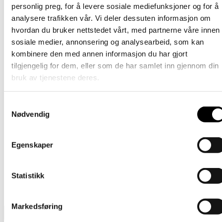
personlig preg, for å levere sosiale mediefunksjoner og for å
14% rabatt!
produktet
Ikke på lager
har
Barn
analysere trafikken vår. Vi deler dessuten informasjon om
flere
hvordan du bruker nettstedet vårt, med partnerne våre innen
varianter.
Ullvott – Dark Jade størrelse 1
sosiale medier, annonsering og analysearbeid, som kan
Alternativene
kan
kombinere den med annen informasjon du har gjort
Opprinnelig
Nåværende
Dette
209
kr
179
kr
Velg alternativ
inkl. mødre
velges
tilgjengelig for dem, eller som de har samlet inn gjennom din
pris
pris
produktet
på
var:
er:
har
Barn
bruk av tjenestene deres.
produktsiden
209 kr.
179 kr.
flere
varianter.
Tornedal Hanske Baby – Lys
Alternativene
Samtykkevalg
rosa/sort/babyblå
kan
Nødvendig
velges
på
Dette
349
kr
Velg alternativ
inkl. mødre
produktsiden
produktet
Egenskaper
har
Barn
flere
varianter.
Tornedalshandsken – Ljung
Statistikk
Alternativene
kan
Dette
389
kr
Velg alternativ
inkl. mødre
velges
produktet
på
Markedsføring
har
produktsiden
flere