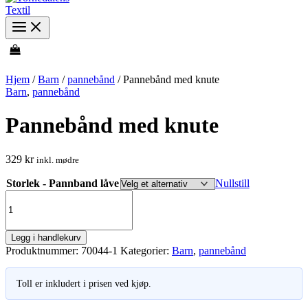
Hjem
/
Barn
/
pannebånd
/ Pannebånd med knute
Barn
,
pannebånd
Pannebånd med knute
329
kr
inkl. mødre
Storlek - Pannband låve
Nullstill
Pannebånd
med
knute
antall
Legg i handlekurv
Produktnummer:
70044-1
Kategorier:
Barn
,
pannebånd
Toll er inkludert i prisen ved kjøp.