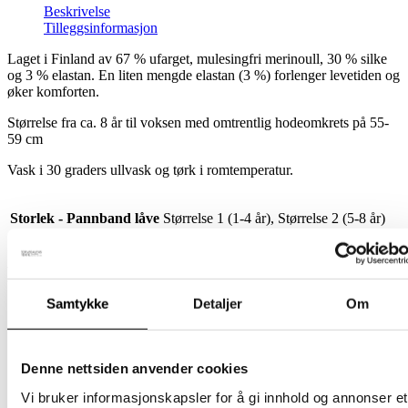
Beskrivelse
Tilleggsinformasjon
Laget i Finland av 67 % ufarget, mulesingfri merinoull, 30 % silke
og 3 % elastan. En liten mengde elastan (3 %) forlenger levetiden og
øker komforten.
Størrelse fra ca. 8 år til voksen med omtrentlig hodeomkrets på 55-
59 cm
Vask i 30 graders ullvask og tørk i romtemperatur.
Storlek - Pannband låve
Størrelse 1 (1-4 år), Størrelse 2 (5-8 år)
Relaterte produkter
Samtykke
Detaljer
Om
Barn
Tornedalshanske – Rød
Denne nettsiden anvender cookies
Vi bruker informasjonskapsler for å gi innhold og annonser et
Dette
389
kr
Velg alternativ
inkl. mødre