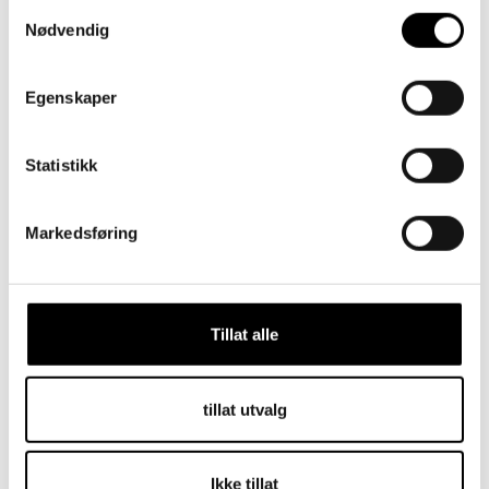
Samtykkevalg
Nødvendig
Egenskaper
Statistikk
Markedsføring
Tornedalshansken
Finn fire flotte farger
Tillat alle
Så lenge lagerbeholdningen rekker
Gå til tilbud
tillat utvalg
Barn
Voksne
Ikke tillat