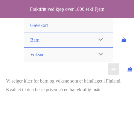
Fraktfritt ved kjøp over 1800 sek!
Fjern
Hopp
Gavekort
rett
til
Barn
innholdet
Voksne
Vi selger klær for barn og voksne som er håndlaget i Finland.
Kvalitet til den beste prisen på en bærekraftig måte.