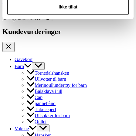
Voksne
Ikke tillat
[instagram-feed feed="4"]
Kundevurderinger
Gavekort
Barn
Tornedalshansken
Ullvotter til barn
Merinoullundertøy for barn
Balaklava i ull
Cap
pannebånd
Tube skjerf
Ullsokker for barn
Outlet
Voksne
Hansker