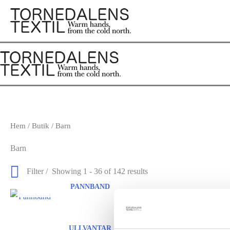
Hoppa
till
innehåll
Hem
/
Butik
/ Barn
Barn
Filter
Showing 1 - 36 of 142 results
PANNBAND
ULLVANTAR