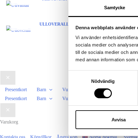
Samtycke
ULLOVERALL
Denna webbplats använder 
Vi använder enhetsidentifierar
sociala medier och analysera 
till de sociala medier och a
med annan information som du 
Samtyckesval
Nödvändig
Presentkort
Barn
Vuxen
Presentkort
Barn
Vuxen
Avvisa
Varukorg
Kontakta oss
Köpvillkor
Ångra köp
Norsk bokmål
Svensk