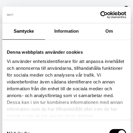
Hoppa
till
innehåll
Samtycke
Information
Om
9821-171-4
Denna webbplats använder cookies
Av
danielvittikko
/
9 juni, 2026
Vi använder enhetsidentifierare för att anpassa innehållet
och annonserna till användarna, tillhandahålla funktioner
för sociala medier och analysera vår trafik. Vi
vidarebefordrar även sådana identifierare och annan
information från din enhet till de sociala medier och
FÖREGÅENDE
annons- och analysföretag som vi samarbetar med.
Dessa kan i sin tur kombinera informationen med annan
information som du har tillhandahållit eller som de har
samlat in när du har använt deras tjänster.
Samtyckesval