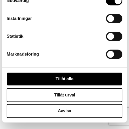
Nödvändig
Inställningar
Statistik
Marknadsföring
Tillåt alla
Kontakta oss
Tillåt urval
Köpvillkor
Ångra köp
Norsk bokmål
Avvisa
Svenska