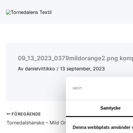
Hoppa
till
innehåll
09_13_2023_0379mildorange2.png kom
Av
danielvittikko
/
13 september, 2023
Samtycke
FÖREGÅENDE
Tornedalshanske – Mild Orange
Denna webbplats använder 