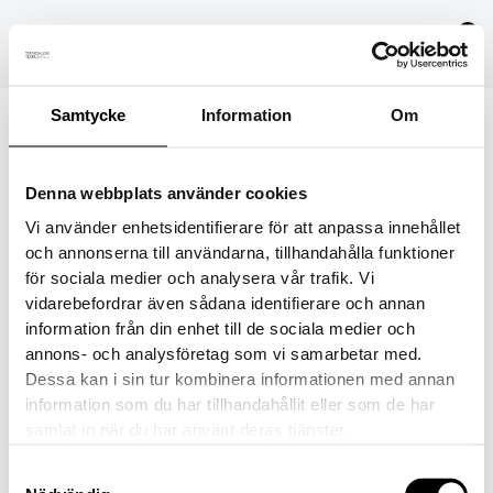
Hoppa
till
innehåll
Samtycke
Information
Om
kivat-merino-wool-gloves-125-70
Denna webbplats använder cookies
Av
danielvittikko
/
5 mars, 2024
Vi använder enhetsidentifierare för att anpassa innehållet
och annonserna till användarna, tillhandahålla funktioner
för sociala medier och analysera vår trafik. Vi
vidarebefordrar även sådana identifierare och annan
information från din enhet till de sociala medier och
FÖREGÅENDE
annons- och analysföretag som vi samarbetar med.
Dessa kan i sin tur kombinera informationen med annan
information som du har tillhandahållit eller som de har
samlat in när du har använt deras tjänster.
Samtyckesval