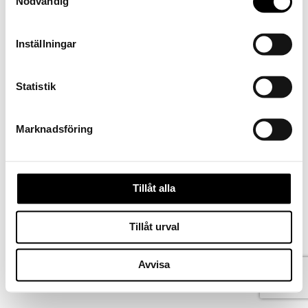
Nödvändig
Inställningar
Statistik
Marknadsföring
Tillåt alla
Kontakta oss
Tillåt urval
Köpvillkor
Ångra köp
Norsk bokmål
Avvisa
Svenska